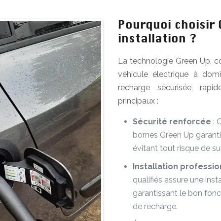
Pourquoi choisir
installation ?
La technologie Green Up, c
véhicule électrique à domi
recharge sécurisée, rapi
principaux :
Sécurité renforcée
: 
bornes Green Up garanti
évitant tout risque de su
Installation professi
qualifiés assure une ins
garantissant le bon fon
de recharge.