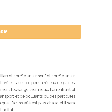
able
er) et souffle un air neuf et souffle un air
ation) est assurée par un réseau de gaines
ent l’échange thermique. L’ai rentrant et
e transport et de polluants ou des particules
e. L’air insufflé est plus chaud et il sera
’habitat.