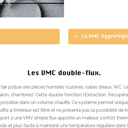
La VMC hygrorégl
Les VMC double-flux.
l’air pollué des pièces humides (cuisines, salles d’eaux, WC, celli
 salon, chambres). Cette double fonction (Extraction, Récupér
si possible dans un volume chauffé. Ce système permet uniquem
sufflé à l’intérieur est filtré et ne présente pas la possibilité d
ort à une VMV simple flux apporte un meilleur confort thermiqu
ide et plus facile à maintenir une température régulière dans l